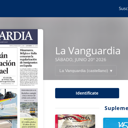
Susc
La Vanguardia
SÁBADO, JUNIO 20º 2026
Identifícate
Supleme