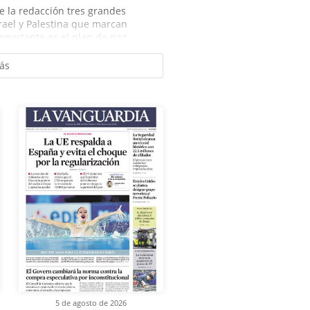
 la redacción tres grandes
srael y Palestina que marcan
mportante es el plan de paz...
ás
5 de agosto de 2026