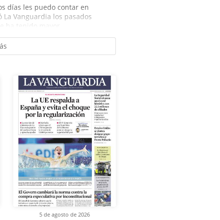
s días les puedo contar en
ó La Vanguardia los pasados
e ha tenido mayor...
ás
5 de agosto de 2026