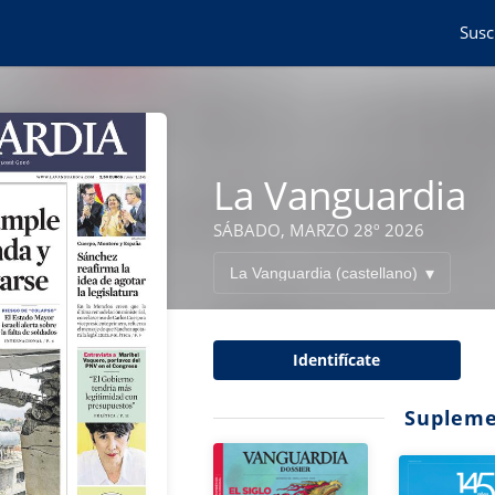
Susc
La Vanguardia
SÁBADO, MARZO 28º 2026
Identifícate
Supleme