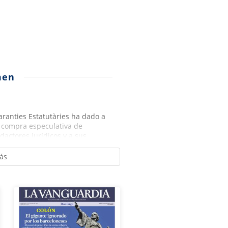
men
aranties Estatutàries ha dado a
a compra especulativa de
actores jurídicos y a sus...
ás