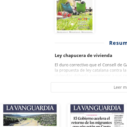
Resu
Ley chapucera de vivienda
El duro correctivo que el Consell de G
la propuesta de ley catalana contra l
viviendas debería avergonzar a sus red
Leer m