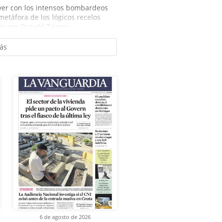
ayer con los intensos bombardeos
metáfora de los lógicos recelos
to por Donald Trump....
ás
6 de agosto de 2026