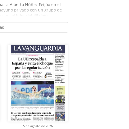
r a Alberto Núñez Feijóo en el
sayuno privado con un grupo de
ión, el líder del PP dejó...
ás
5 de agosto de 2026