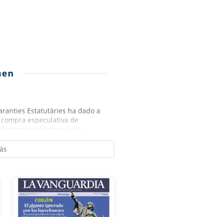
men
aranties Estatutàries ha dado a
a compra especulativa de
actores jurídicos y a sus...
ás