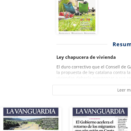
Resu
Ley chapucera de vivienda
El duro correctivo que el Consell de G
la propuesta de ley catalana contra l
viviendas debería avergonzar a sus red
Leer m