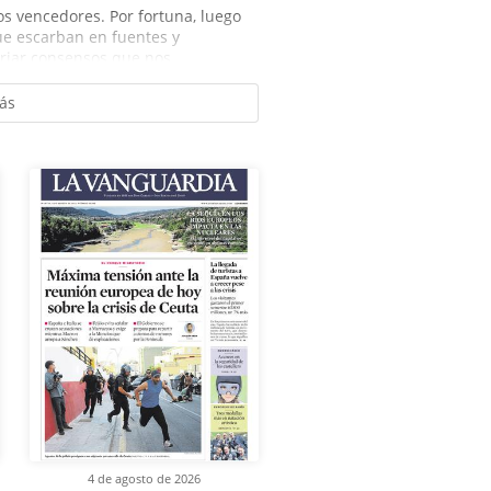
los vencedores. Por fortuna, luego
que escarban en fuentes y
orjar consensos que nos...
ás
4 de agosto de 2026