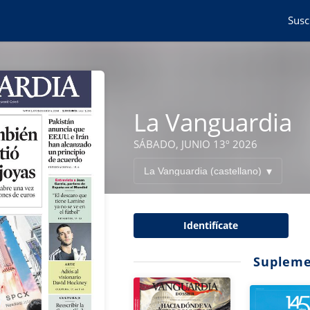
Susc
La Vanguardia
SÁBADO, JUNIO 13º 2026
Identifícate
Supleme