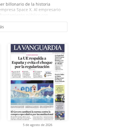
r billonario de la historia
u empresa Space X. Al empresario
frentamiento público con...
ás
5 de agosto de 2026