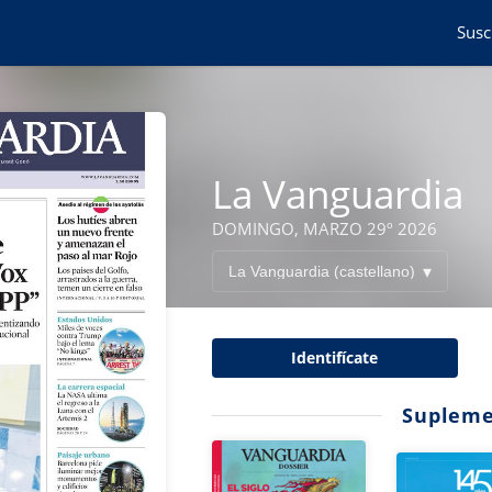
Susc
La Vanguardia
DOMINGO, MARZO 29º 2026
Identifícate
Supleme